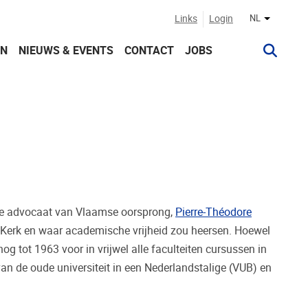
Links
Login
NL
Andere ta
ON
NIEUWS & EVENTS
CONTACT
JOBS
selse advocaat van Vlaamse oorsprong,
Pierre-Théodore
 en Kerk en waar academische vrijheid zou heersen. Hoewel
 tot 1963 voor in vrijwel alle faculteiten cursussen in
n de oude universiteit in een Nederlandstalige (VUB) en